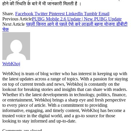
होने की स्थिति के बारे में भी जानकारी मिलती है ।
Share.
Facebook
Twitter
Pinterest
LinkedIn
Tumblr
Email
Previous Article
PUBG Mobile 2.6 Update | New PUBG Update
Next Article
पहली किस्त आने से पहले ऐसे करे लाडली बहना योजना डीबीटी
चेक
WebKhoj
WebKhoj is team of blog writer who has interest in keeping up with
the latest updates across a range of topics. With a passion for staying
on top of current trends and news, Webkhoj is constantly on the
lookout for breaking stories and insights that can share with readers.
Whether it's the latest developments in technology, politics, finance,
or entertainment, Webkhoj brings a sharp eye and fresh perspective
to every piece of article. With a commitment to providing
informative, engaging, and timely content, WebKhoj has become a
trusted voice in the digital world, and a go-to source for those
looking to stay informed and up-to-date.
Comments are closed.