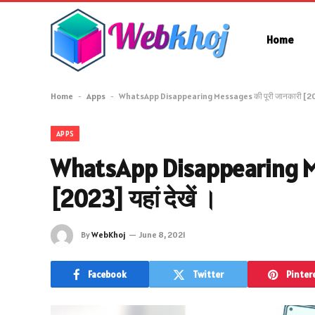
Home
Home
-
Apps
-
WhatsApp Disappearing Messages की पूरी जानकारी [2023]
APPS
WhatsApp Disappearing Me
[2023] यहां देखें ।
By
WebKhoj
June 8, 2021
Facebook
Twitter
Pinter